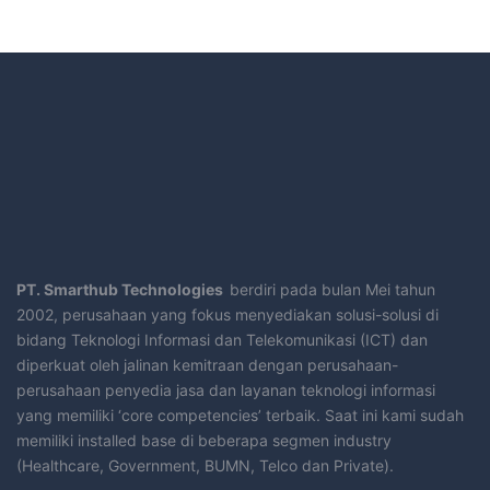
PT.
Smarthub
Technologies
berdiri pada bulan Mei tahun
2002, perusahaan yang fokus menyediakan solusi-solusi di
bidang Teknologi Informasi dan Telekomunikasi (ICT) dan
diperkuat oleh jalinan kemitraan dengan perusahaan-
perusahaan penyedia jasa dan layanan teknologi informasi
yang memiliki ‘core competencies’ terbaik. Saat ini kami sudah
memiliki installed base di beberapa segmen industry
(Healthcare, Government, BUMN, Telco dan Private).