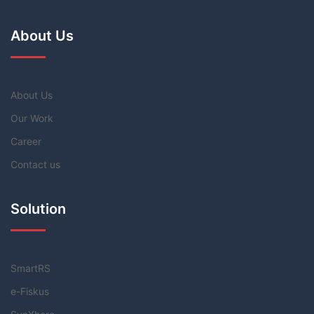
About Us
About Us
Our Work
Career
Contact us
Solution
SmartRS
e-Fiskus