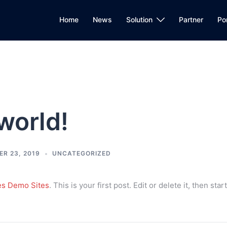
Home
News
Solution
Partner
Por
world!
R 23, 2019
UNCATEGORIZED
s Demo Sites
. This is your first post. Edit or delete it, then star