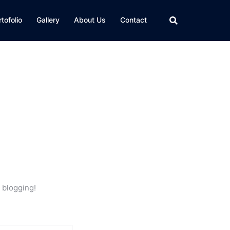
tofolio
Gallery
About Us
Contact
t blogging!