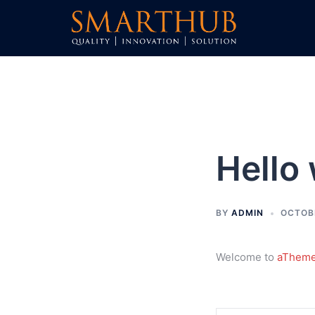
Skip
to
content
Hello 
BY
ADMIN
OCTOBE
Welcome to
aTheme