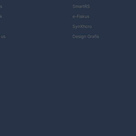
s
SmartRS
k
e-Fiskus
SynXhcro
 us
Design Grafis